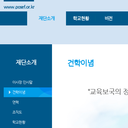
www.posef.or.kr
재단소개
학교현황
비전
건학이념
재단소개
이사장 인사말
“교육보국의 
건학이념
연혁
조직도
학교현황