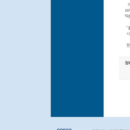
이
브레
‘덕
「
시
한편
첨