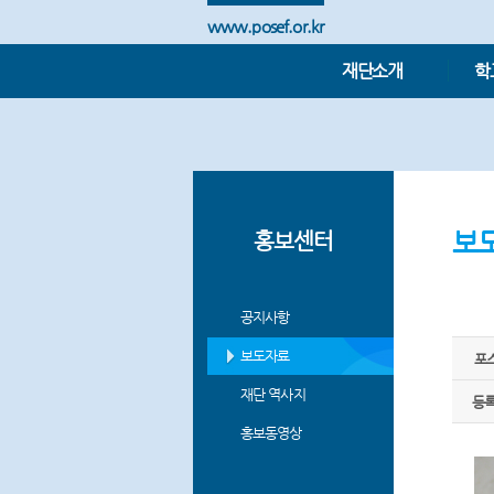
www.posef.or.kr
재단소개
학
보
홍보센터
공지사항
보도자료
포
재단 역사지
등
홍보동영상