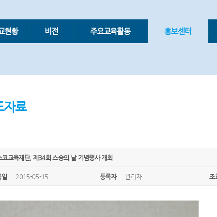
교현황
비전
주요교육활동
홍보센터
도자료
스코교육재단, 제34회 스승의 날 기념행사 개최
록일
2015-05-15
등록자
관리자
조