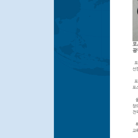
포
광
포
선
포
포
올
창
전
특
교