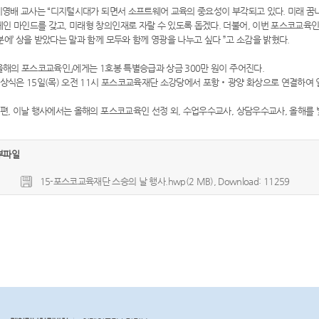
영배 교사는 “디지털시대가 되면서 소프트웨어 교육의 중요성이 부각되고 있다. 미래 꿈
인 마인드를 갖고, 미래형 창의인재로 자랄 수 있도록 돕겠다. 더불어, 이번 포스코교육인상
분에’ 상을 받았다는 말과 함께 모두와 함께 영광을 나누고 싶다 ”고 소감을 밝혔다.
올해의 포스코교육인」에게는 1호봉 특별승급과 상금 300만 원이 주어진다.
상식은 15일(목) 오전 11시 포스코교육재단 소강당에서 포항‧광양 화상으로 연결하여 
, 이날 행사에서는 올해의 포스코교육인 선정 외, 수업우수교사, 상담우수교사, 올해를 
부파일
15-포스코교육재단 스승의 날 행사.hwp(2 MB), Download: 11259