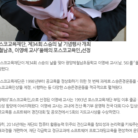
스코교육재단, 제34회 스승의 날 기념행사 개최
철남초, 이영배 교사
「올해의 포스코교육인」선정
스코교육재단이 제34회 스승의 날을 맞아 광양제철남초등학교 이영배 교사(남, 56)를 
정했다.
스코교육재단은 1998년부터 공교육을 정상화하기 위한 첫 번째 과제로 스승존경운동을 선
스코교육인상’을 제정, 시행하는 등 다양한 스승존경운동을 적극적으로 펼쳐왔다.
해의「포스코교육인」으로 선정된 이영배 교사는 1993년 포스코교육재단 부임 이후 줄곧
의성 함양에 이바지해왔다. 이영배 교사는 교내에 전산 특기부 운영해 전국 대회 다수 입
국교육용 소프트웨어 경진대회 및 공모전에서 5회의 지도교사상을 수상하였다.
히, 2014년에는 재단의 컴퓨터 활용능력 위주의 전산교육을 창의성과 논리력을 키워주
육과정을 개편하여, 재단 각급학교 정규교과에 소프트웨어 프로그래밍교육을 편성하여 운영