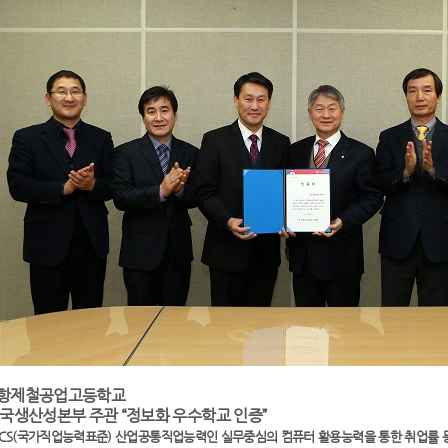
항제철공업고등학교
국생산성본부 주관 “정보화 우수학교 인증”
NCS(국가직업능력표준) 산업공통직업능력인 실무중심의 컴퓨터 활용능력을 통한 취업률 등