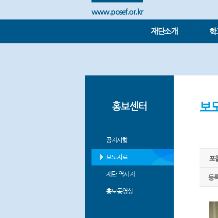
www.posef.or.kr
재단소개
학
보
홍보센터
공지사항
보도자료
포
재단 역사지
등
홍보동영상