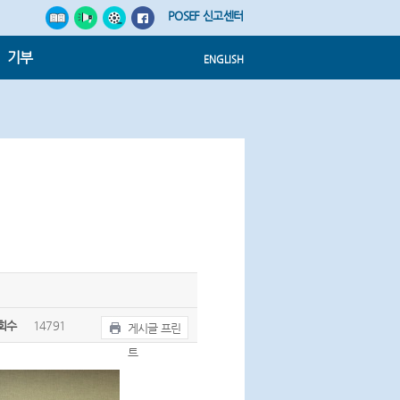
POSEF 신고센터
기부
ENGLISH
회수
14791
게시글 프린
트