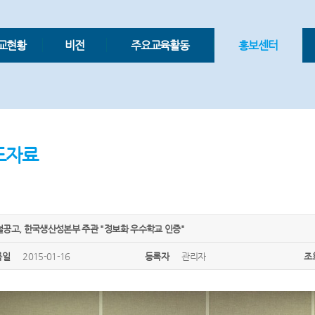
교현황
비전
주요교육활동
홍보센터
도자료
철공고, 한국생산성본부 주관 "정보화 우수학교 인증"
록일
2015-01-16
등록자
관리자
조