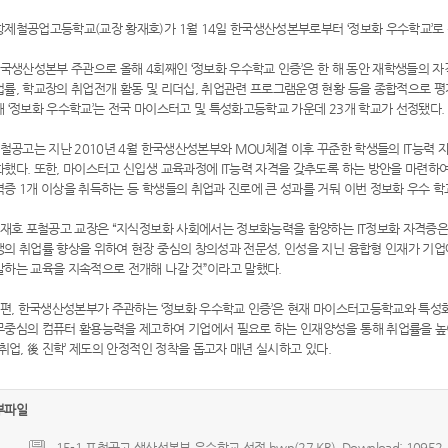
항제철공업고등학교(교장 황재호)가 1월 14일 한국생산성본부로부터 ‘정보화 우수학교’로
생산성본부 주관으로 올해 4회째인 ‘정보화 우수학교 인증’은 한 해 동안 재학생들의 자격
업률, 학교장의 취업전개 활동 및 리더십, 취업관련 프로그램운영 현황 등을 종합적으로 평
 ‘정보화 우수학교’는 전국 마이스터고 및 특성화고등학교 가운데 23개 학교가 선정됐다.
철공고는 지난 2010년 4월 한국생산성본부와 MOU체결 이후 꾸준한 학생들의 IT능력 
했다. 또한, 마이스터고 신입생 교육과정에 IT능력 자격을 갖추도록 하는 방안을 마련하여
증 1개 이상을 취득하는 등 학생들의 취업과 진로에 큰 성과를 거둬 이번 정보화 우수 
재호 포철공고 교장은 “지식정보화 사회에서는 정보화능력을 함양하는 IT정보화 자격증은
생의 취업률 향상을 위하여 현장 중심의 창의성과 전문성, 인성을 지닌 융합형 인재가 기업
발하는 교육을 지속적으로 전개해 나갈 것”이라고 말했다.
편, 한국생산성본부가 주관하는 ‘정보화 우수학교 인증’은 현재 마이스터고등학교와 특
무중심의 컴퓨터 활용능력을 제고하여 기업에서 필요로 하는 인재양성을 통해 취업률을 높
 취업, 後 진학’ 제도의 안정적인 정착을 돕고자 매년 실시하고 있다.
부파일
15-1 포철공고 생산선본부 우수학교 선정.hwp(27 KB), Download: 10952