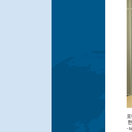
포
한
- 