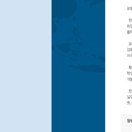
포
한국
취
올해
포
강화
자격
황
학
개
한
실
‘先
첨