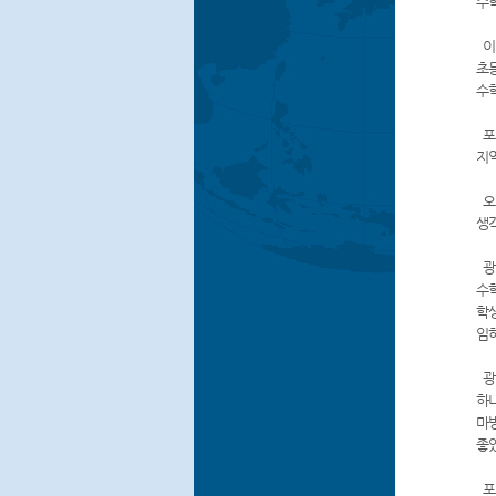
수
이
초
수
포
지
오전
생
광
수
학
임
광양
하나
마
좋았
포