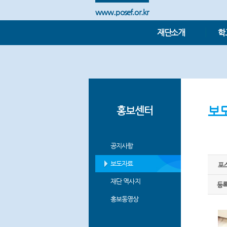
www.posef.or.kr
재단소개
학
보
홍보센터
공지사항
보도자료
포스
재단 역사지
등
홍보동영상