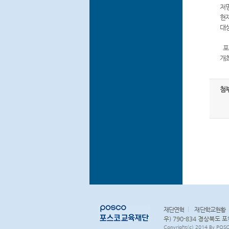
저
현재
대
포
개
첨
재단연혁
재단학교현황
우) 790-834 경상북도 
Copyright(c) 2014 By PO