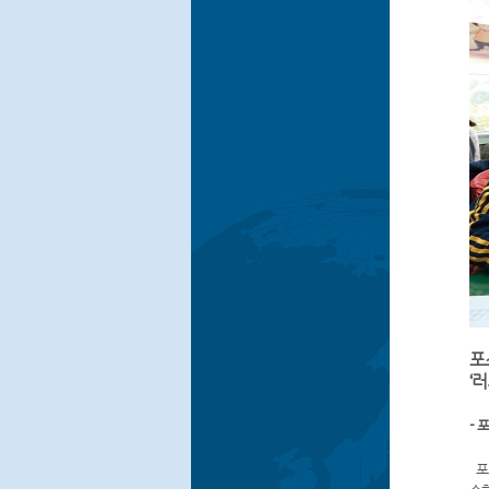
포
‘
- 
포