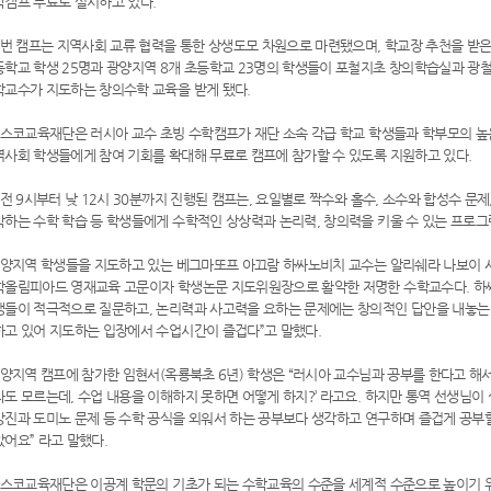
학캠프 무료로 실시하고 있다.
번 캠프는 지역사회 교류 협력을 통한 상생도모 차원으로 마련됐으며, 학교장 추천을 받은
등학교 학생 25명과 광양지역 8개 초등학교 23명의 학생들이 포철지초 창의학습실과 
학교수가 지도하는 창의수학 교육을 받게 됐다.
스코교육재단은 러시아 교수 초빙 수학캠프가 재단 소속 각급 학교 학생들과 학부모의 높은
역사회 학생들에게 참여 기회를 확대해 무료로 캠프에 참가할 수 있도록 지원하고 있다.
 9시부터 낮 12시 30분까지 진행된 캠프는, 요일별로 짝수와 홀수, 소수와 합성수 문제,
각하는 수학 학습 등 학생들에게 수학적인 상상력과 논리력, 창의력을 키울 수 있는 프로그
양지역 학생들을 지도하고 있는 베그마또프 아끄람 하싸노비치 교수는 알리쉐라 나보이 
학올림피아드 영재교육 고문이자 학생논문 지도위원장으로 활약한 저명한 수학교수다. 하
생들이 적극적으로 질문하고, 논리력과 사고력을 요하는 문제에는 창의적인 답안을 내놓는
하고 있어 지도하는 입장에서 수업시간이 즐겁다”고 말했다.
지역 캠프에 참가한 임현서(옥룡북초 6년) 학생은 “러시아 교수님과 공부를 한다고 해서 
도 모르는데, 수업 내용을 이해하지 못하면 어떻게 하지?’ 라고요. 하지만 통역 선생님이
방진과 도미노 문제 등 수학 공식을 외워서 하는 공부보다 생각하고 연구하며 즐겁게 공부할
어요” 라고 말했다.
스코교육재단은 이공계 학문의 기초가 되는 수학교육의 수준을 세계적 수준으로 높이기 위