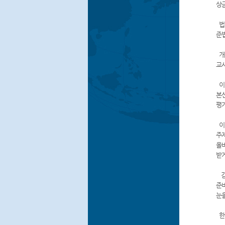
상금
법
준
개
교사
이번
본선
평가
이
주
올바
받게
김태
준
눈을
한