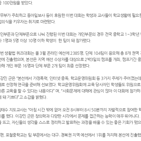
 100만원을 받았다.
무부가 주최하고 동아일보사 등이 후원한 이번 대회는 학생과 교사들이 학교생활에 필요한
법의식을 키우자는 취지로 마련됐다.
인부문과 단체부문으로 나눠 진행된 이번 대회는 개인부문의 경우 전국 중학교 1~3학년
 1명과 5명 이상 10명 이하 학생이 한 팀이 돼 참가했다.
 생활법 퀴즈대회는 올 3월 온라인 예선에 2385명, 단체 104팀이 응모해 총 8개 권역
에 진출했으며, 본선은 지역 예선 수상자를 대상으로 2박3일의 캠프를 개최, 캠프기간 중
해 개인 부문 16명과 단체 부문 2개 팀이 최종 선정했다.
강민 군은 “본선에서 가정폭력, 인터넷 중독, 학교운영위원회 등 3가지 주제가 주어졌는
제로 선정해 연극을 준비해 선보였다. 학교운영위원회에 교육 당사자인 학생들도 위원으로
른 교육을 할 수 있다는 내용이다” 며, “사회문제에 대해에 관심이 많아 이 대회에 참가하
 돼 기쁘다”고 소감을 밝혔다.
수 지도교사는 “아침 시간 밖에 없어 오전 8시부터 8시 50분까지 자발적으로 참여한 
비를 했다. 이강민 군은 창의력과 다양한 시각에서 문제를 접근하는 능력이 매우 뛰어나다.
 뜨고, 자신들의 생각을 스스로 정리하고 발표하는 과정을 배울 수 있는 좋은 기회가 됐
편, 포철중학교는 팀 부문에서는 대구․경북권 지역 예선에서 1위를 차지해 본선에 진출했으