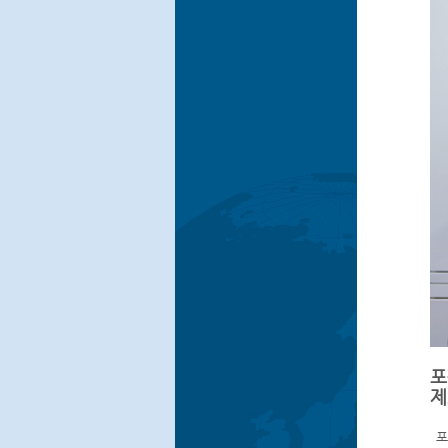
포
제
포