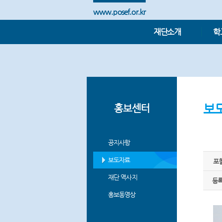
www.posef.or.kr
재단소개
학
보
홍보센터
공지사항
보도자료
포철
재단 역사지
등
홍보동영상