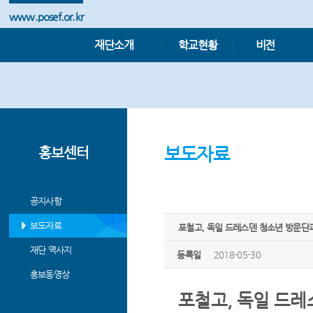
www.posef.or.kr
재단소개
학교현황
비전
보도자료
홍보센터
공지사항
보도자료
포철고, 독일 드레스덴 청소년 방문단
재단 역사지
등록일
2018-05-30
홍보동영상
포철고, 독일 드레