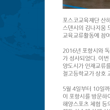
포스코교육재단 산하
스덴시의 김나지움 
교육교류활동에 참여
2016년 포항시와
가 성사되었다. 이번
양도시가 인재교류를
철고등학교가 상호 
5월 4일부터 10일
이 포항시를 방문하
해양스포츠 체험 등