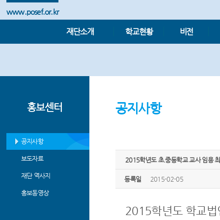
www.posef.or.kr
재단소개
학교현황
비전
공지사항
홍보센터
공지사항
보도자료
2015학년도 초.중등학교 교사 임용 
재단 역사지
등록일
2015-02-05
홍보동영상
2015학년도 학교법