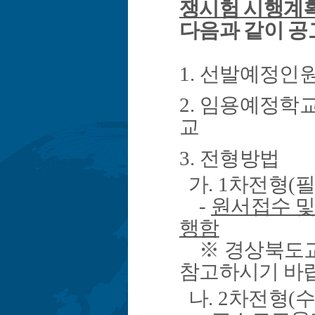
쟁시험 시행계
다음과 같이 
1.
선발예정인
2.
임용예정학
교
3.
전형방법
가
. 1
차전형
(
-
원서접수 
행함
※
경상북도
참고하시기 바
나
. 2
차전형
(
수