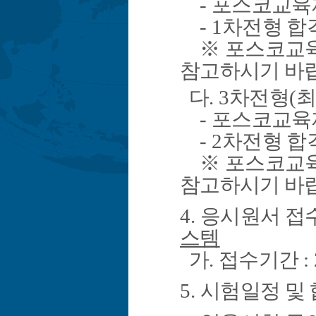
-
포스코교육
- 1
차전형 합
※
포스코교
참고하시기 바
다
. 3
차전형
(
최
-
포스코교육
- 2
차전형 합
※
포스코교
참고하시기 바
4.
응시원서 접
스템
가
.
접수기간
:
5.
시험일정 및