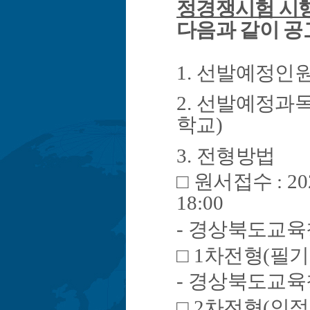
정경쟁시험 시
다음과 같이 
1.
선발예정인
2.
선발예정과
학교
)
3.
전형방법
□
원서접수
: 20
18:00
-
경상북도교육
□
1
차전형
(
필기
-
경상북도교육
□
2
차전형
(
인적