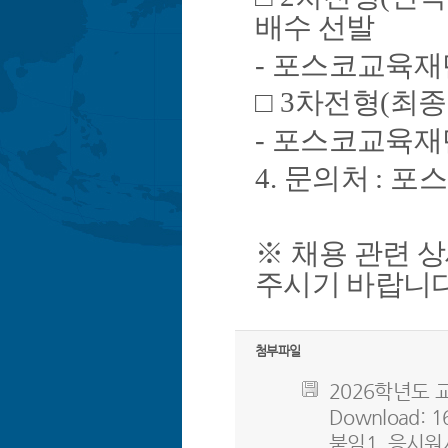
배수 선발
-
포스코교육재
□
3
차전형
(
최종
-
포스코교육재
4.
문의처
:
포스
※
채용 관련 
주시기 바랍니
첨부파일
2026학년도 교
Download: 1
붙임1. 응시원서.