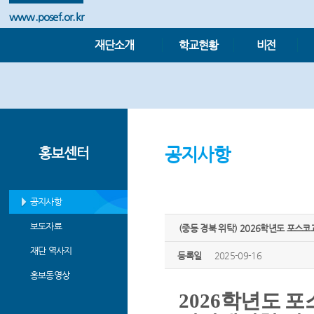
www.posef.or.kr
재단소개
학교현황
비전
공지사항
홍보센터
공지사항
보도자료
(중등 경북 위탁) 2026학년도 포
재단 역사지
등록일
2025-09-16
홍보동영상
2026
학년도 