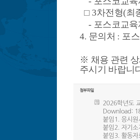
-
포스코교육
□
3
차전형
(
최
-
포스코교육
4.
문의처
:
포스
※
채용 관련 
주시기 바랍니
첨부파일
2026학년도 교
Download: 1
붙임1. 응시원서.
붙임2. 자기소개서
붙임3. 활동자료