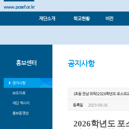
www.posef.or.kr
재단소개
학교현황
비전
공지사항
홍보센터
공지사항
보도자료
(초등 전남 위탁)2026학년도 포스
재단 역사지
등록일
2025-08-26
홍보동영상
2026
학년도 