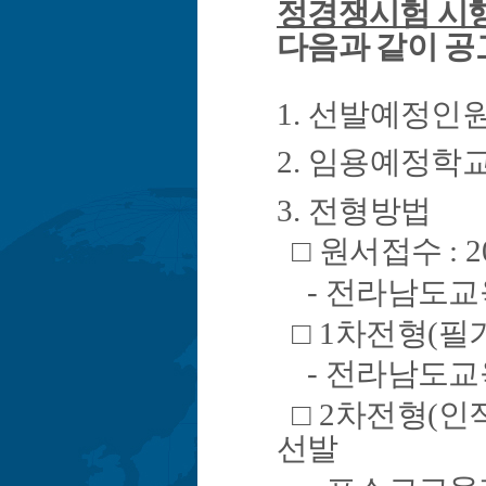
정경쟁시험 시
다음과 같이 
1.
선발예정인
2.
임용예정학
3.
전형방법
□
원서접수
: 2
-
전라남도교
□
1
차전형
(
필
-
전라남도교
□
2
차전형
(
인
선발