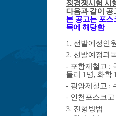
정경쟁시험 시
다음과 같이 
본 공고는 포스
목에 해당함
1.
선발예정인
2.
선발예정과목
-
포항제철고
:
물리
1
명
,
화학
-
광양제철고
:
-
인천포스코
3.
전형방법