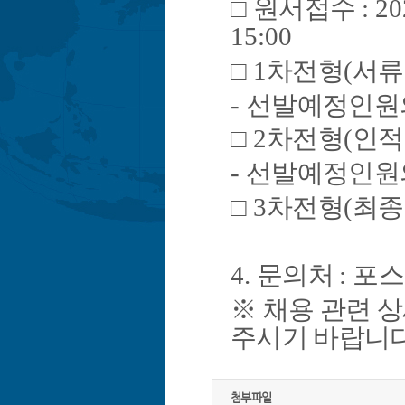
□
원서접수
: 20
15:00
□
1
차전형
(
서류
-
선발예정인원
□
2
차전형
(
인적
-
선발예정인원
□
3
차전형
(
최종
4.
문의처
:
포스
※
채용 관련 
주시기 바랍니
첨부파일