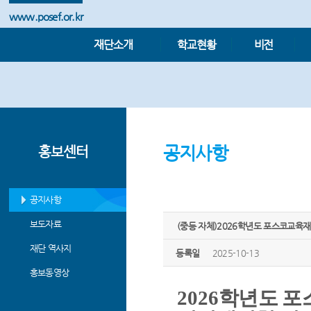
www.posef.or.kr
재단소개
학교현황
비전
공지사항
홍보센터
공지사항
보도자료
(중등 자체)2026학년도 포스코교육
재단 역사지
등록일
2025-10-13
홍보동영상
2026
학년도 