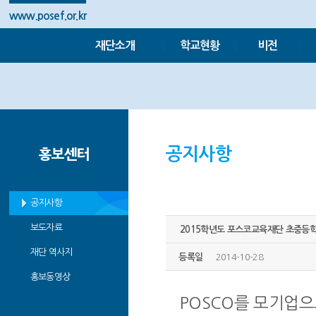
www.posef.or.kr
재단소개
학교현황
비전
공지사항
홍보센터
공지사항
보도자료
2015학년도 포스코교육재단 초중등학
재단 역사지
등록일
2014-10-28
홍보동영상
POSCO를 모기업