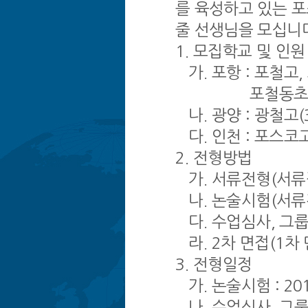
를 육성하고 있는 
줄 선생님을 모십니
1. 모집학교 및 인원
가. 포항 : 포철고,
포철동초, 포철
나. 광양 : 광철고(
다. 인천 : 포스코고
2. 전형방법
가. 서류전형(서류접수기
나. 논술시험(서류
다. 수업심사, 그룹
라. 2차 면접(1차
3. 전형일정
가. 논술시험 : 2014
나. 수업심사, 그룹토론