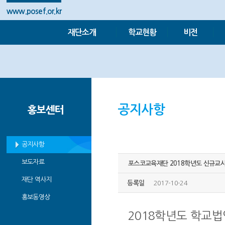
www.posef.or.kr
재단소개
학교현황
비전
공지사항
홍보센터
공지사항
보도자료
포스코교육재단 2018학년도 신규교사
재단 역사지
등록일
2017-10-24
홍보동영상
2018학년도 학교