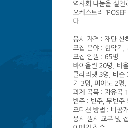
역사회 나눔을 실천
오케스트라 'POSEF 
다.
응시 자격 : 재단 산
모집 분야 : 현악기,
모집 인원 : 65명
바이올린 20명, 비올
클라리넷 3명, 바순 2
기 3명, 피아노 2명
과제 곡목 : 자유곡 
반주 : 반주, 무반주
오디션 방법 : 비공
응시 원서 교부 및 
이메일 접수