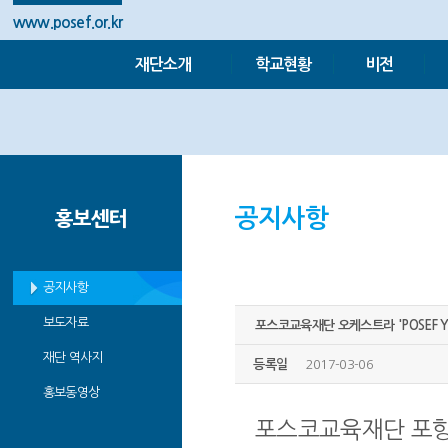
www.posef.or.kr
재단소개
학교현황
비전
공지사항
홍보센터
공지사항
보도자료
포스코교육재단 오케스트라 'POSEF You
재단 역사지
등록일
2017-03-06
홍보동영상
포스코교육재단 포항