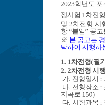
2023
학년도 포
쟁시험
1
차전형
및
2
차전형 시
항
“
붙임
”
공고
※
본 공고는
탁하여 시행하
1. 1
차전형
(
필
2. 2
차전형 시
가
.
전형일시
:
나
.
전형장소
:
지곡로
150)
다
.
시험과목
: