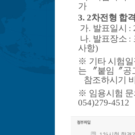
가
3. 2
차전형 합격
가
.
발표일시
:
나
.
발표장소
:
사항
)
※
기타 시험일
는
〞
붙임
〞
공
참조하시기 
※
임용시험 
054)279-4512
첨부파일