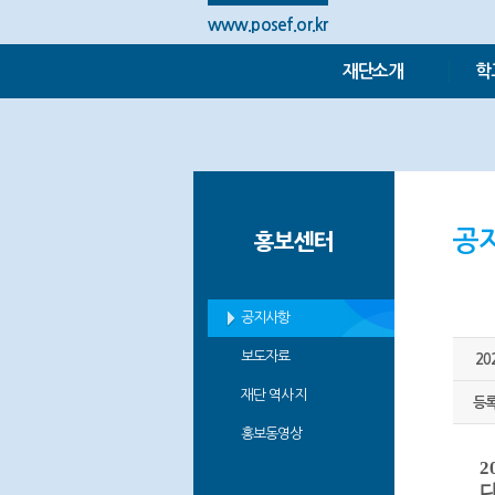
www.posef.or.kr
재단소개
학
공
홍보센터
공지사항
보도자료
2
재단 역사지
등
홍보동영상
2
다