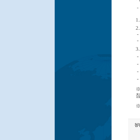
-
1
2
-
-
3
-
-
-
-
첨