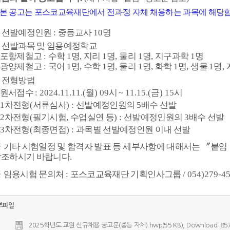
본 공고는 포스코교육재단에서 전과정 자체 채용하는 과목에 해당
.
선발예정인원
:
중등교사
10
명
.
선발과목 및 임용예정학교
포항제철고
:
수학
1
명
,
지리
1
명
,
물리
1
명
,
지구과학
1
명
광양제철고
:
국어
1
명
,
수학
1
명
,
물리
1
명
,
화학
1
명
,
생물
1
명
,
.
전형방법
원서접수
: 2024.11.11.(
월
) 09
시
~ 11.15.(
금
) 15
시
 1
차전형
(
서류심사
) :
선발예정인원의
5
배수 선발
 2
차전형
(
필기시험
,
수업실연 등
) :
선발예정인원의
3
배수 선발
 3
차전형
(
최종면접
) :
과목별 선발예정인원 이내 선발
※
기타 시험일정 및 합격자 발표 등 세부사항에 대해서는
〞
붙임
참조하시기 바랍니다
.
※
임용시험 문의처
:
포스코교육재단 기획인사그룹
/ 054)279-4
부파일
2025학년도 교원 신규채용 공고문(중등 자체).hwp(55 KB), Download: 85