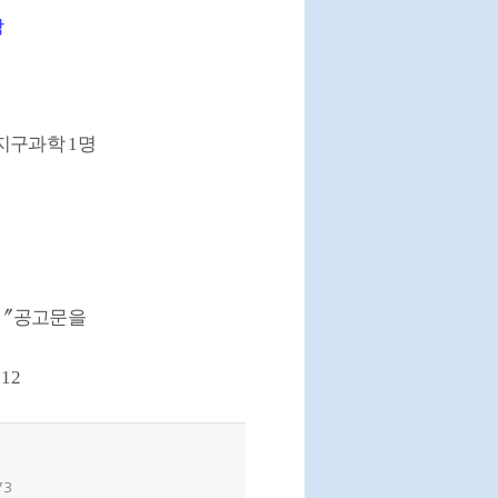
함
지구과학
1
명
〞
공고문을
512
73