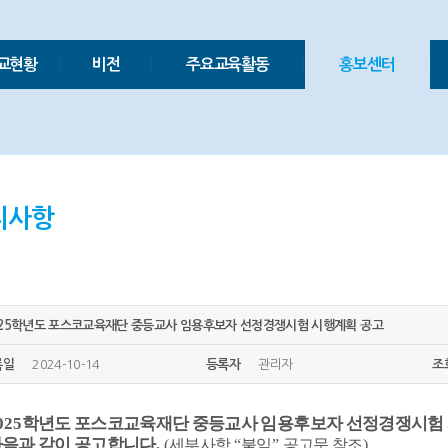
교현황
비전
주요교육활동
홍보센터
지사항
025학년도 포스코교육재단 중등교사 임용후보자 선정경쟁시험 시행계획 공고
록일
2024-10-14
등록자
관리자
조
025
학년도 포스코교육재단 중등교사 임용후보자 선정경쟁시험
음과 같이 공고합니다
.
(
세부사항
“
붙임
”
공고문 참조
)